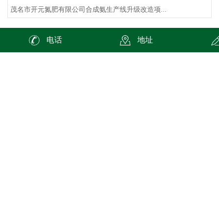
茂名市开元氮肥有限公司合成氨生产线升级改造项...
包装印刷企业废水处理的总体思路是怎...
电话
地址
在包装印刷企业中，纸张、油墨、版材、胶片、润...
生物实验室废液该如何去处理？
生物实验室产生的废液污染主要是化学性污染和生...