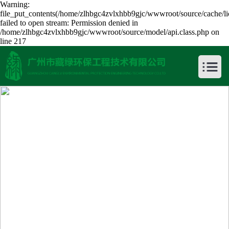
Warning:
file_put_contents(/home/zlhbgc4zvlxhbb9gjc/wwwroot/source/cache/li
failed to open stream: Permission denied in
/home/zlhbgc4zvlxhbb9gjc/wwwroot/source/model/api.class.php on
line 217