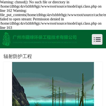
Warning: chmod(): No such file or directory in
/home/zlhbgc4zvlxhbb9gjc/wwwroot/source/model/api.class.php on
line 162 Warning:
file_put_contents(/home/zlhbgc4zvlxhbb9gjc/wwwroot/source/cache/err
failed to open stream: Permission denied in
/home/zlhbgc4zvlxhbb9gjc/wwwroot/source/model/api.class.php on
line 163
辐射防护工程