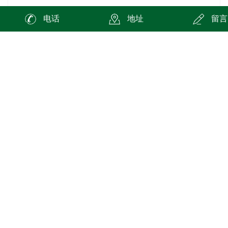
电话
地址
留言
在线询价
商品详情
在接触电离辐射的工作中，如防护措施不当，违反操作
规程，人体受照射的剂量超过一定限度，则能发生有害作
用。在电辐射作用下，机体的反应程度取决于电离辐射的种
类、剂量、照射条件及机体的敏感性。电离辐射可引起放射
病，它是机体的全身性反应，几乎所有器官、系统均发生病